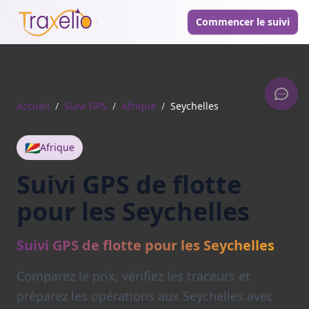
Commencer le suivi
Accueil
/
Suivi GPS
/
Afrique
/
Seychelles
🇸🇨
Afrique
Suivi GPS de flotte
pour les Seychelles
Suivi GPS de flotte pour les Seychelles
Comparez le prix, vérifiez les traceurs et
préparez les opérations aux Seychelles avec